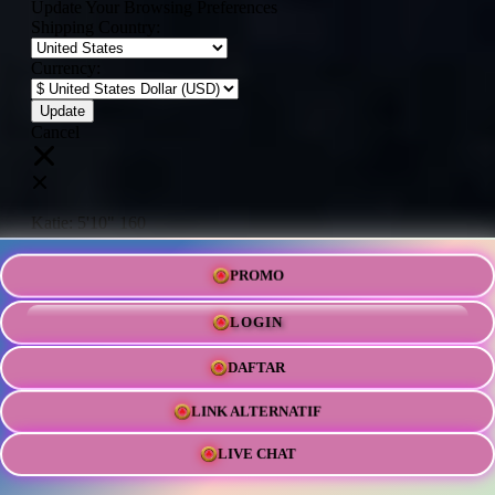
Update Your Browsing Preferences
Shipping Country:
Currency:
Cancel
Katie:
5'10"
160
PROMO
Select your person:
Male
Female
LOGIN
Height
Short
Med
Tall
DAFTAR
Weight
Slim
Avg
Heavy
LINK ALTERNATIF
View Size Chart
LIVE CHAT