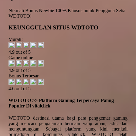
Nikmati
Bonus Newbie 100%
Khusus untuk Pengguna Setia
WDTOTO!
KEUNGGULAN SITUS WDTOTO
Murah!
4.9 out of 5
Game online
4.9 out of 5
Bonus Terbesar
4.6 out of 5
WDTOTO >> Platform Gaming Terpercaya Paling
Populer Di vitalclick
WDTOTO destinasi utama bagi para penggemar gaming
yang mencari pengalaman bermain yang aman, adil, dan
menguntungkan. Sebagai platform yang kini menjadi
primadona di komunitas vitalclick, WDTOTO telah