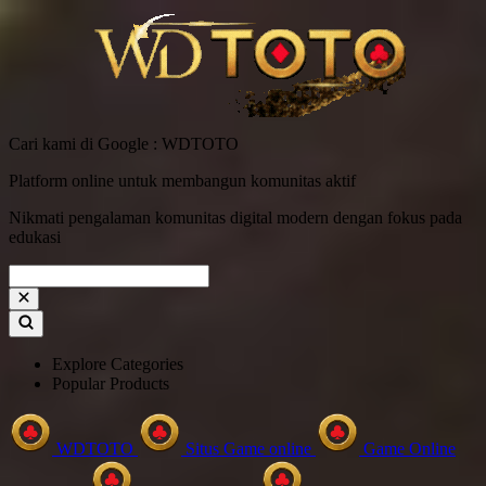
Cari kami di Google : WDTOTO
Platform online untuk membangun komunitas aktif
Nikmati pengalaman komunitas digital modern dengan fokus pada
edukasi
Explore Categories
Popular Products
WDTOTO
Situs Game online
Game Online