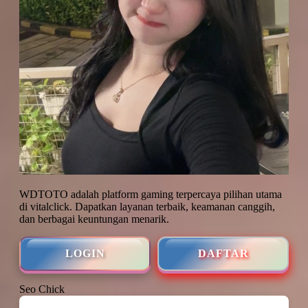
WDTOTO adalah platform gaming terpercaya pilihan utama
di vitalclick. Dapatkan layanan terbaik, keamanan canggih,
dan berbagai keuntungan menarik.
LOGIN
DAFTAR
Seo Chick