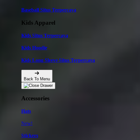
Baseball Situs Terpercaya
Kids Apparel
Kids Situs Terpercaya
Kids Hoodie
Kids Long Sleeve Situs Terpercaya
Back To Menu
Accessories
Hats
New!
Stickers