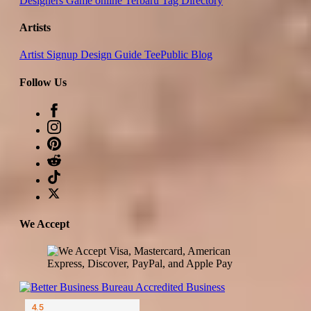
Designers
Game online Terbaru
Tag Directory
Artists
Artist Signup
Design Guide
TeePublic Blog
Follow Us
We Accept