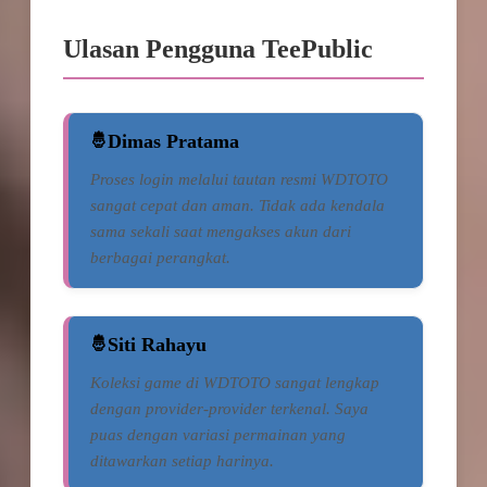
Ulasan Pengguna TeePublic
Dimas Pratama
Proses login melalui tautan resmi WDTOTO
sangat cepat dan aman. Tidak ada kendala
sama sekali saat mengakses akun dari
berbagai perangkat.
Siti Rahayu
Koleksi game di WDTOTO sangat lengkap
dengan provider-provider terkenal. Saya
puas dengan variasi permainan yang
ditawarkan setiap harinya.