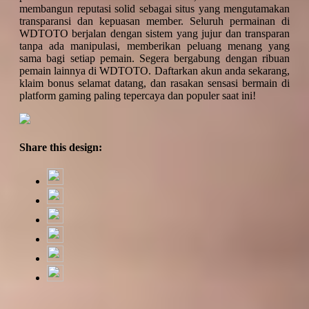
membangun reputasi solid sebagai situs yang mengutamakan
transparansi dan kepuasan member. Seluruh permainan di
WDTOTO berjalan dengan sistem yang jujur dan transparan
tanpa ada manipulasi, memberikan peluang menang yang
sama bagi setiap pemain. Segera bergabung dengan ribuan
pemain lainnya di WDTOTO. Daftarkan akun anda sekarang,
klaim bonus selamat datang, dan rasakan sensasi bermain di
platform gaming paling tepercaya dan populer saat ini!
Share this design: