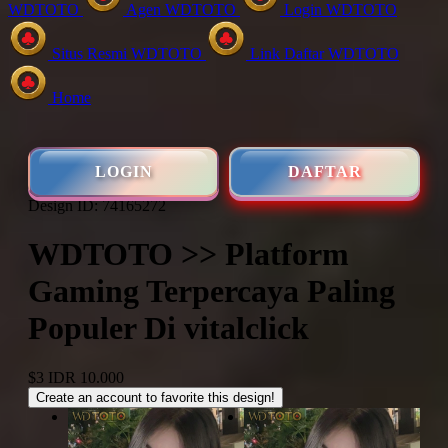
WDTOTO
Agen WDTOTO
Login WDTOTO
Situs Resmi WDTOTO
Link Daftar WDTOTO
Home
LOGIN
DAFTAR
Design ID: 74165272
WDTOTO >> Platform
Gaming Terpercaya Paling
Populer Di vitalclick
$3
IDR 10.000
Create an account to favorite this design!