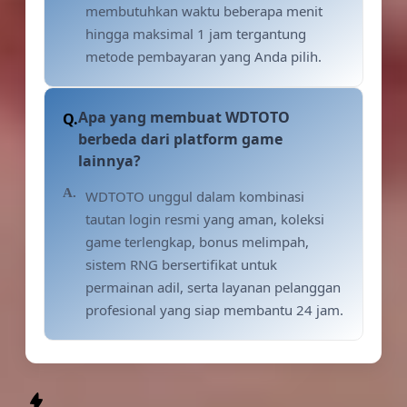
membutuhkan waktu beberapa menit
hingga maksimal 1 jam tergantung
metode pembayaran yang Anda pilih.
Apa yang membuat WDTOTO
berbeda dari platform game
lainnya?
WDTOTO unggul dalam kombinasi
tautan login resmi yang aman, koleksi
game terlengkap, bonus melimpah,
sistem RNG bersertifikat untuk
permainan adil, serta layanan pelanggan
profesional yang siap membantu 24 jam.