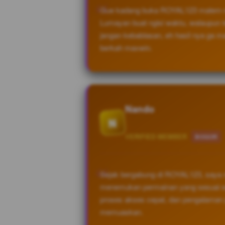
Gue kadang buka ROYAL123 malem-ma
Lumayan buat ngisi waktu, walaupun t
jangan kebablasan, eh hasil nya ga m
berkah maxwin.
Nando
N
VERIFIED MEMBER
BOGOR
Sejak bergabung di ROYAL123, saya 
menemukan permainan yang sesuai se
proses akses cepat, dan pengalaman
memuaskan.