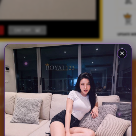
DAFTAR
UPDATE W
23 > DUNIA GAME DARING
AMAN MAIN YANG LEBIH 
VITALCLICK