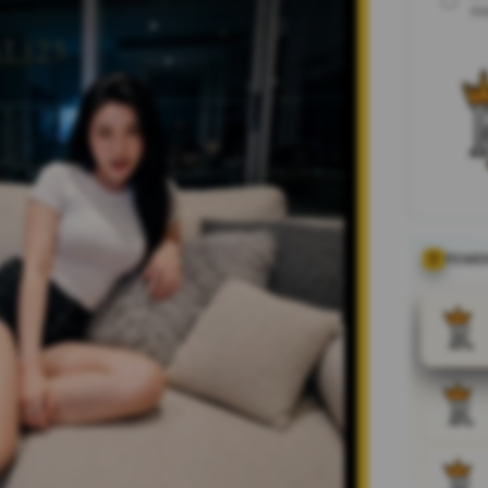
ROYAL
mo
V
i
e
w
l
i
c
e
n
PEME
s
e
d
e
t
a
i
l
s