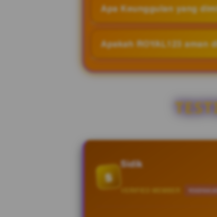
di ROYAL123 lewat vitalclick!
Apa Keunggulan yang dim
Keunggulan yang dimiliki ROY
responsif mulus banget, akses
Apakah ROYAL123 aman d
informasi terbaru.
Sudah tidak diragukan kembali
keamanan berlapis, dan dipasti
dengan permainannya.
TEST
Sidik
S
VERIFIED MEMBER
YOGYAKA