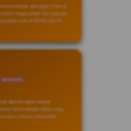
amenya banyak, jadi nggak muter di
bosen tinggal pindah cari yang lain.
ya kalau main di ROYAL123 full
MAKASSAR
ak diperhitungkan karena
ainan favorit dengan akses yang
una baru maupun yang sudah